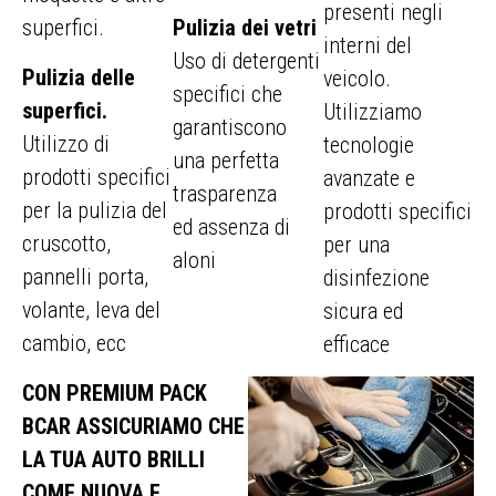
presenti negli
superfici.
Pulizia dei vetri
interni del
Uso di detergenti
Pulizia delle
veicolo.
specifici che
superfici.
Utilizziamo
garantiscono
Utilizzo di
tecnologie
una perfetta
prodotti specifici
avanzate e
trasparenza
per la pulizia del
prodotti specifici
ed assenza di
cruscotto,
per una
aloni
pannelli porta,
disinfezione
volante, leva del
sicura ed
cambio, ecc
efficace
CON PREMIUM PACK
BCAR ASSICURIAMO CHE
LA TUA AUTO BRILLI
COME NUOVA E