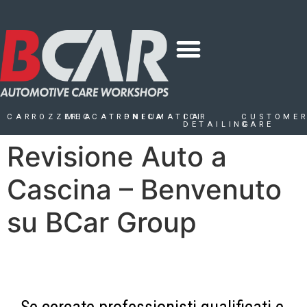
CARROZZERIA
MECCATRONICA
PNEUMATICI
CAR
CUSTOME
DETAILING
CARE
Revisione Auto a
Cascina – Benvenuto
su BCar Group
Se cercate professionisti qualificati e